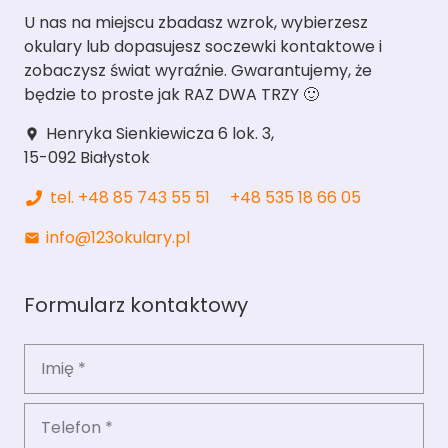
U nas na miejscu zbadasz wzrok, wybierzesz
okulary lub dopasujesz soczewki kontaktowe i
zobaczysz świat wyraźnie. Gwarantujemy, że
będzie to proste jak RAZ DWA TRZY 🙂
Henryka Sienkiewicza 6 lok. 3,
location_pin
15-092 Białystok
tel. +48 85 743 55 51
+48 535 18 66 05
info@123okulary.pl
mail
Formularz kontaktowy