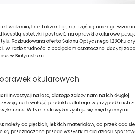
rt widzenia, lecz także stają się częścią naszego wizerun
 kwestią estetyki i postawić na oprawki okularowe pasu
 stylu. Rozbudowana oferta Salonu Optycznego 123Okulary
cji. W razie trudności z podjęciem ostatecznej decyzji za
nas w Białymstoku.
i oprawek okularowych
i inwestycji na lata, dlatego zależy nam na ich długiej
wpływają na trwałość produktu, dlatego w przypadku ich 
 wykonane. W tym celu wykorzystuje się między innymi:
; należy do giętkich, lekkich materiałów, co przekłada si
 są przeznaczone przede wszystkim dla dzieci i sporto