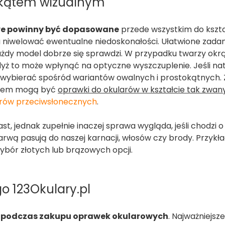
 kątem wizualnym
we powinny być dopasowane
przede wszystkim do kszta
a niwelować ewentualne niedoskonałości. Ułatwione zada
każdy model dobrze się sprawdzi. W przypadku twarzy okrą
dyż to może wpłynąć na optyczne wyszczuplenie. Jeśli na
 wybierać spośród wariantów owalnych i prostokątnych. 
borem mogą być
oprawki do okularów w kształcie tak zwan
rów przeciwsłonecznych
.
t, jednak zupełnie inaczej sprawa wygląda, jeśli chodzi o
arwą pasują do naszej karnacji, włosów czy brody. Przyk
bór złotych lub brązowych opcji.
 123Okulary.pl
podczas zakupu oprawek okularowych
. Najważniejsze