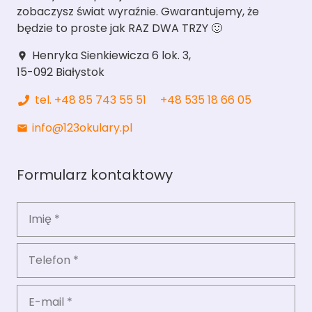
zobaczysz świat wyraźnie. Gwarantujemy, że
będzie to proste jak RAZ DWA TRZY 🙂
Henryka Sienkiewicza 6 lok. 3,
location_pin
15-092 Białystok
tel. +48 85 743 55 51
+48 535 18 66 05
info@123okulary.pl
mail
Formularz kontaktowy