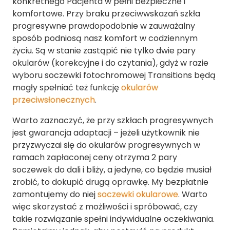
konkretnego Pacjenta w pełni bezpieczne i
komfortowe. Przy braku przeciwwskazań szkła
progresywne prawdopodobnie w zauważalny
sposób podniosą nasz komfort w codziennym
życiu. Są w stanie zastąpić nie tylko dwie pary
okularów (korekcyjne i do czytania), gdyż w razie
wyboru soczewki fotochromowej Transitions będą
mogły spełniać też funkcję
okularów
przeciwsłonecznych
.
Warto zaznaczyć, że przy szkłach progresywnych
jest gwarancja adaptacji – jeżeli użytkownik nie
przyzwyczai się do okularów progresywnych w
ramach zapłaconej ceny otrzyma 2 pary
soczewek do dali i bliży, a jedyne, co będzie musiał
zrobić, to dokupić drugą oprawkę. My bezpłatnie
zamontujemy do niej
soczewki okularowe
. Warto
więc skorzystać z możliwości i spróbować, czy
takie rozwiązanie spełni indywidualne oczekiwania.