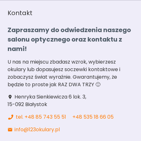
Kontakt
Zapraszamy do odwiedzenia naszego
salonu optycznego oraz kontaktu z
nami!
U nas na miejscu zbadasz wzrok, wybierzesz
okulary lub dopasujesz soczewki kontaktowe i
zobaczysz świat wyraźnie. Gwarantujemy, że
będzie to proste jak RAZ DWA TRZY 🙂
Henryka Sienkiewicza 6 lok. 3,
location_pin
15-092 Białystok
tel. +48 85 743 55 51
+48 535 18 66 05
info@123okulary.pl
mail