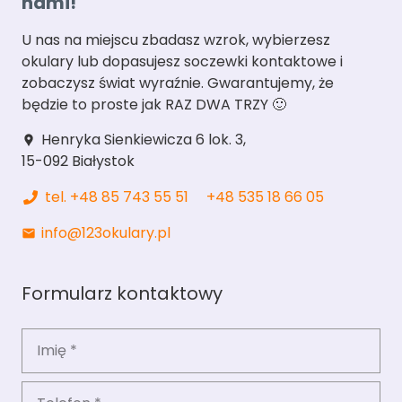
nami!
U nas na miejscu zbadasz wzrok, wybierzesz
okulary lub dopasujesz soczewki kontaktowe i
zobaczysz świat wyraźnie. Gwarantujemy, że
będzie to proste jak RAZ DWA TRZY 🙂
Henryka Sienkiewicza 6 lok. 3,
location_pin
15-092 Białystok
tel. +48 85 743 55 51
+48 535 18 66 05
info@123okulary.pl
mail
Formularz kontaktowy