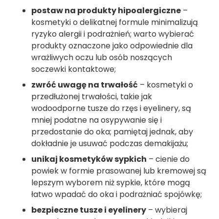
postaw na produkty hipoalergiczne
–
kosmetyki o delikatnej formule minimalizują
ryzyko alergii i podrażnień; warto wybierać
produkty oznaczone jako odpowiednie dla
wrażliwych oczu lub osób noszących
soczewki kontaktowe;
zwróć uwagę na trwałość
– kosmetyki o
przedłużonej trwałości, takie jak
wodoodporne tusze do rzęs i eyelinery, są
mniej podatne na osypywanie się i
przedostanie do oka; pamiętaj jednak, aby
dokładnie je usuwać podczas demakijażu;
unikaj kosmetyków sypkich
– cienie do
powiek w formie prasowanej lub kremowej są
lepszym wyborem niż sypkie, które mogą
łatwo wpadać do oka i podrażniać spojówkę;
bezpieczne tusze i eyelinery
– wybieraj