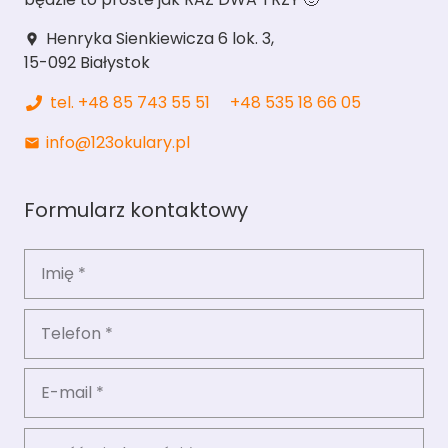
Henryka Sienkiewicza 6 lok. 3,
location_pin
15-092 Białystok
tel. +48 85 743 55 51
+48 535 18 66 05
info@123okulary.pl
mail
Formularz kontaktowy