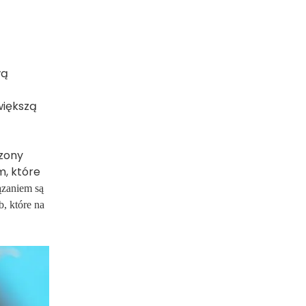
wą
większą
dzony
m, które
zaniem są
, które na