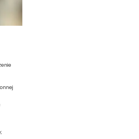
żenie
ronnej
ć
;