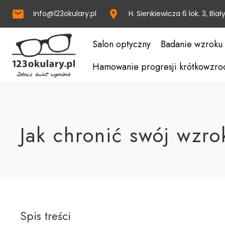
info@123okulary.pl
H. Sienkiewicza 6 lok. 3, Biał
Salon optyczny
Badanie wzroku
Hamowanie progresji krótkowzro
Jak chronić swój wzro
Spis treści