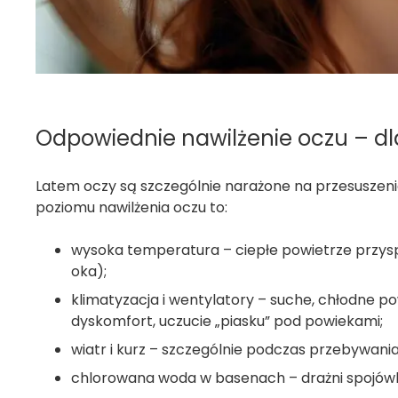
Odpowiednie nawilżenie oczu – dl
Latem oczy są szczególnie narażone na przesuszenie
poziomu nawilżenia oczu to:
wysoka temperatura – ciepłe powietrze przysp
oka);
klimatyzacja i wentylatory – suche, chłodne 
dyskomfort, uczucie „piasku” pod powiekami;
wiatr i kurz – szczególnie podczas przebywania
chlorowana woda w basenach – drażni spojówk