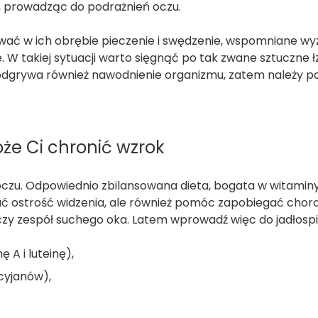
r, prowadząc do podrażnień oczu.
ać w ich obrębie pieczenie i swędzenie, wspomniane wy
 W takiej sytuacji warto sięgnąć po tak zwane sztuczne ł
odgrywa również nawodnienie organizmu, zatem należy 
że Ci chronić wzrok
oczu. Odpowiednio zbilansowana dieta, bogata w witaminy
ać ostrość widzenia, ale również pomóc zapobiegać cho
czy zespół suchego oka. Latem wprowadź więc do jadłospi
A i luteinę),
cyjanów),