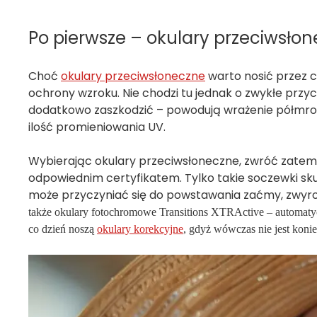
Po pierwsze – okulary przeciwsło
Choć
okulary przeciwsłoneczne
warto nosić przez c
ochrony wzroku. Nie chodzi tu jednak o zwykłe przyc
dodatkowo zaszkodzić – powodują wrażenie półmroku
ilość promieniowania UV.
Wybierając okulary przeciwsłoneczne, zwróć zatem u
odpowiednim certyfikatem. Tylko takie soczewki sk
może przyczyniać się do powstawania zaćmy, zwyrodn
także okulary fotochromowe Transitions XTRActive – automatyc
co dzień noszą
okulary korekcyjne
, gdyż wówczas nie jest koni