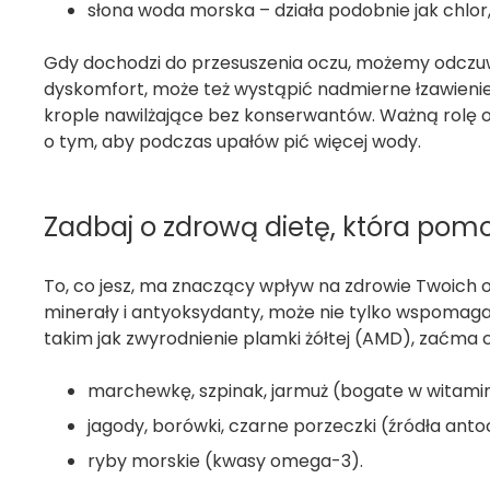
słona woda morska – działa podobnie jak chlo
Gdy dochodzi do przesuszenia oczu, możemy odczuw
dyskomfort, może też wystąpić nadmierne łzawienie.
krople nawilżające bez konserwantów. Ważną rolę 
o tym, aby podczas upałów pić więcej wody.
Zadbaj o zdrową dietę, która pomo
To, co jesz, ma znaczący wpływ na zdrowie Twoich 
minerały i antyoksydanty, może nie tylko wspomag
takim jak zwyrodnienie plamki żółtej (AMD), zaćma 
marchewkę, szpinak, jarmuż (bogate w witaminę 
jagody, borówki, czarne porzeczki (źródła anto
ryby morskie (kwasy omega-3).