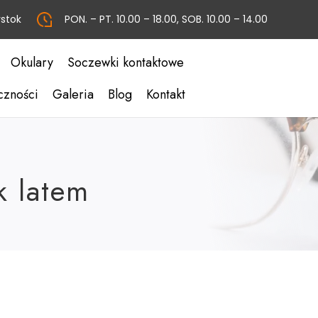
ystok
PON. – PT. 10.00 – 18.00, SOB. 10.00 – 14.00
Okulary
Soczewki kontaktowe
czności
Galeria
Blog
Kontakt
k latem