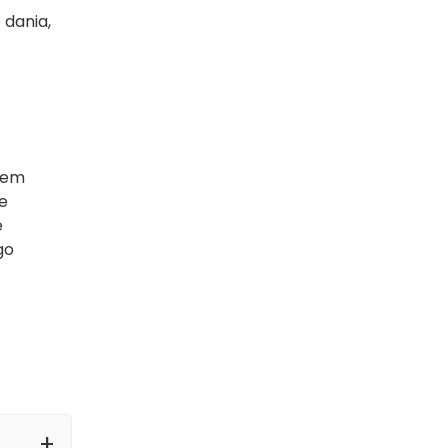
 dania,
atem
e
e
go