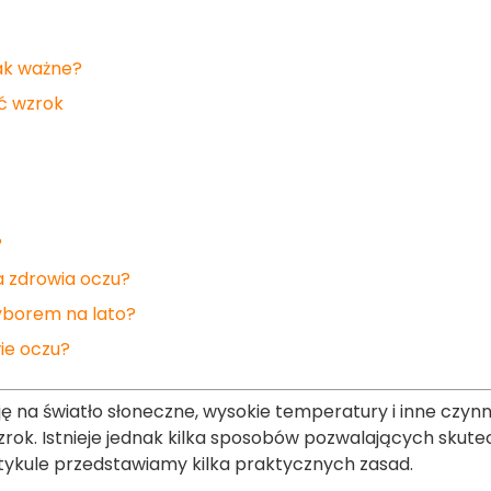
tak ważne?
ić wzrok
?
a zdrowia oczu?
borem na lato?
ie oczu?
ję na światło słoneczne, wysokie temperatury i inne czynn
k. Istnieje jednak kilka sposobów pozwalających skutec
artykule przedstawiamy kilka praktycznych zasad.