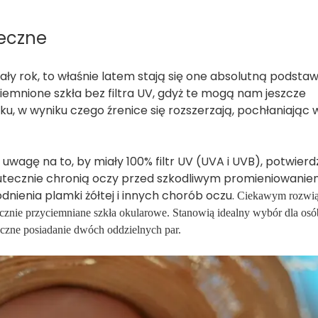
neczne
ały rok, to właśnie latem stają się one absolutną podsta
iemnione szkła bez filtra UV, gdyż te mogą nam jeszcze
, w wyniku czego źrenice się rozszerzają, pochłaniając 
wagę na to, by miały 100% filtr UV (UVA i UVB), potwier
utecznie chronią oczy przed szkodliwym promieniowanie
ienia plamki żółtej i innych chorób oczu.
Ciekawym rozwią
znie przyciemniane szkła okularowe. Stanowią idealny wybór dla osób
eczne posiadanie dwóch oddzielnych par.