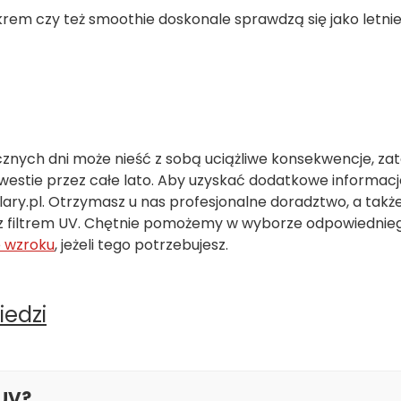
rem czy też smoothie doskonale sprawdzą się jako letnie
cznych dni może nieść z sobą uciążliwe konsekwencje, z
estie przez całe lato. Aby uzyskać dodatkowe informacj
ry.pl. Otrzymasz u nas profesjonalne doradztwo, a takż
e z filtrem UV. Chętnie pomożemy w wyborze odpowiednie
 wzroku
, jeżeli tego potrzebujesz.
iedzi
 UV?