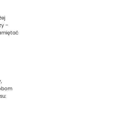
żej
zy –
pamiętać
,
robom
su: