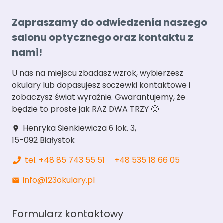
Zapraszamy do odwiedzenia naszego
salonu optycznego oraz kontaktu z
nami!
U nas na miejscu zbadasz wzrok, wybierzesz
okulary lub dopasujesz soczewki kontaktowe i
zobaczysz świat wyraźnie. Gwarantujemy, że
będzie to proste jak RAZ DWA TRZY 🙂
Henryka Sienkiewicza 6 lok. 3,
location_pin
15-092 Białystok
tel. +48 85 743 55 51
+48 535 18 66 05
info@123okulary.pl
mail
Formularz kontaktowy