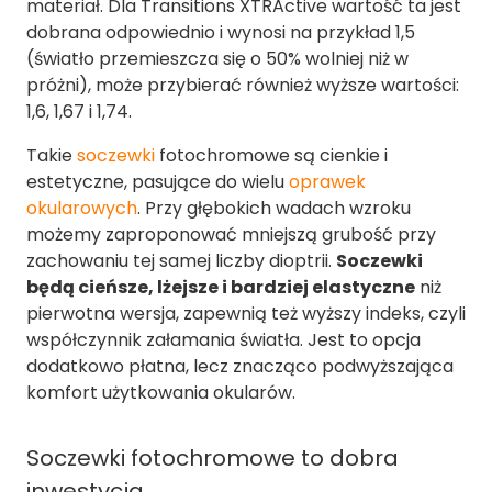
materiał. Dla Transitions XTRActive wartość ta jest
dobrana odpowiednio i wynosi na przykład 1,5
(światło przemieszcza się o 50% wolniej niż w
próżni), może przybierać również wyższe wartości:
1,6, 1,67 i 1,74.
Takie
soczewki
fotochromowe są cienkie i
estetyczne, pasujące do wielu
oprawek
okularowych
. Przy głębokich wadach wzroku
możemy zaproponować mniejszą grubość przy
zachowaniu tej samej liczby dioptrii.
Soczewki
będą cieńsze, lżejsze i bardziej elastyczne
niż
pierwotna wersja, zapewnią też wyższy indeks, czyli
współczynnik załamania światła. Jest to opcja
dodatkowo płatna, lecz znacząco podwyższająca
komfort użytkowania okularów.
Soczewki fotochromowe to dobra
inwestycja