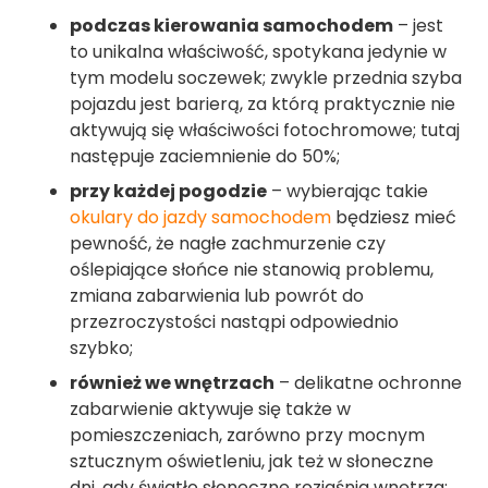
podczas kierowania samochodem
– jest
to unikalna właściwość, spotykana jedynie w
tym modelu soczewek; zwykle przednia szyba
pojazdu jest barierą, za którą praktycznie nie
aktywują się właściwości fotochromowe; tutaj
następuje zaciemnienie do 50%;
przy każdej pogodzie
– wybierając takie
okulary do jazdy samochodem
będziesz mieć
pewność, że nagłe zachmurzenie czy
oślepiające słońce nie stanowią problemu,
zmiana zabarwienia lub powrót do
przezroczystości nastąpi odpowiednio
szybko;
również we wnętrzach
– delikatne ochronne
zabarwienie aktywuje się także w
pomieszczeniach, zarówno przy mocnym
sztucznym oświetleniu, jak też w słoneczne
dni, gdy światło słoneczne rozjaśnia wnętrza;