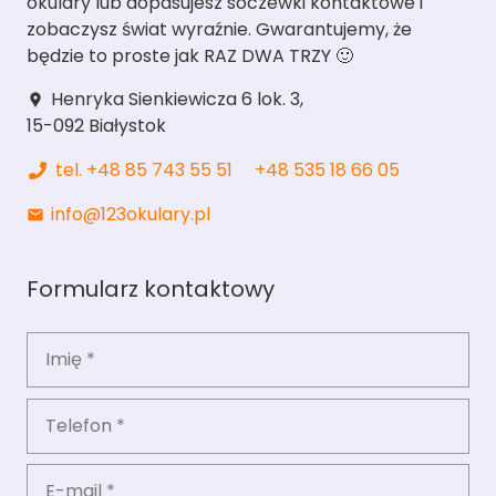
okulary lub dopasujesz soczewki kontaktowe i
zobaczysz świat wyraźnie. Gwarantujemy, że
będzie to proste jak RAZ DWA TRZY 🙂
Henryka Sienkiewicza 6 lok. 3,
location_pin
15-092 Białystok
tel. +48 85 743 55 51
+48 535 18 66 05
info@123okulary.pl
mail
Formularz kontaktowy