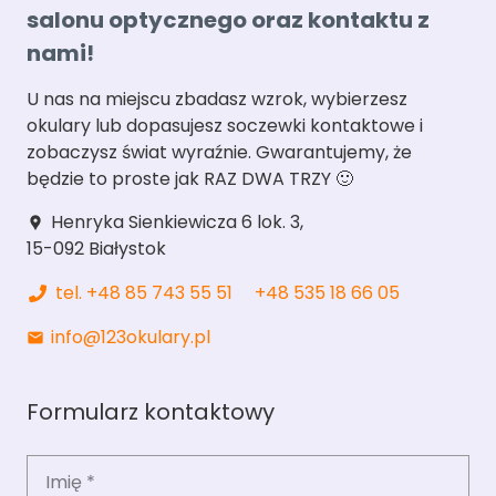
salonu optycznego oraz kontaktu z
nami!
U nas na miejscu zbadasz wzrok, wybierzesz
okulary lub dopasujesz soczewki kontaktowe i
zobaczysz świat wyraźnie. Gwarantujemy, że
będzie to proste jak RAZ DWA TRZY 🙂
Henryka Sienkiewicza 6 lok. 3,
location_pin
15-092 Białystok
tel. +48 85 743 55 51
+48 535 18 66 05
info@123okulary.pl
mail
Formularz kontaktowy