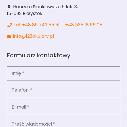
Henryka Sienkiewicza 6 lok. 3,
location_pin
15-092 Białystok
tel. +48 85 743 55 51
+48 535 18 66 05
info@123okulary.pl
mail
Formularz kontaktowy