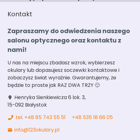
Kontakt
Zapraszamy do odwiedzenia naszego
salonu optycznego oraz kontaktu z
nami!
U nas na miejscu zbadasz wzrok, wybierzesz
okulary lub dopasujesz soczewki kontaktowe i
zobaczysz świat wyraźnie. Gwarantujemy, że
będzie to proste jak RAZ DWA TRZY 🙂
Henryka Sienkiewicza 6 lok. 3,
location_pin
15-092 Białystok
tel. +48 85 743 55 51
+48 535 18 66 05
info@123okulary.pl
mail