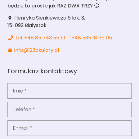
będzie to proste jak RAZ DWA TRZY 🙂
Henryka Sienkiewicza 6 lok. 3,
location_pin
15-092 Białystok
tel. +48 85 743 55 51
+48 535 18 66 05
info@123okulary.pl
mail
Formularz kontaktowy