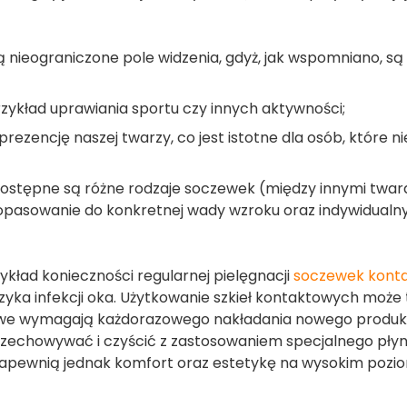
 nieograniczone pole widzenia, gdyż, jak wspomniano, s
rzykład uprawiania sportu czy innych aktywności;
ezencję naszej twarzy, co jest istotne dla osób, które ni
dostępne są różne rodzaje soczewek (między innymi twar
 dopasowanie do konkretnej wady wzroku oraz indywidualn
kład konieczności regularnej pielęgnacji
soczewek kont
yzyka infekcji oka. Użytkowanie szkieł kontaktowych może
iowe wymagają każdorazowego nakładania nowego produk
rzechowywać i czyścić z zastosowaniem specjalnego płyn
zapewnią jednak komfort oraz estetykę na wysokim pozio