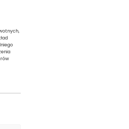
wotnych,
kład
dniego
zenia
arów