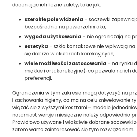
doceniając ich liczne zalety, takie jak:
szerokie pole widzenia
– soczewki zapewniają
bezpośrednio na powierzchni oka;
wygoda użytkowania
– nie ograniczają na p
estetyka
– szkła kontaktowe nie wpływają na pr
się dobrze w okularach korekcyjnych;
wiele możliwości zastosowania
– na rynku 
miękkie i ortokorekcyjne), co pozwala na ich
preferencji.
Ograniczenia w tym zakresie mogą dotyczyć na przy
i zachowania higieny, co ma na celu zniwelowanie r
wiązać się z wyższymi kosztami – modele jednodn
natomiast wersje miesięczne należy odpowiednio p
Prawidłowo używane i właściwie dobrane soczewki 
zatem warto zainteresować się tym rozwiązaniem.