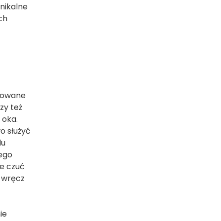
nikalne
ch
mowane
zy też
 oka.
o służyć
lu
nego
ie czuć
 wręcz
ie