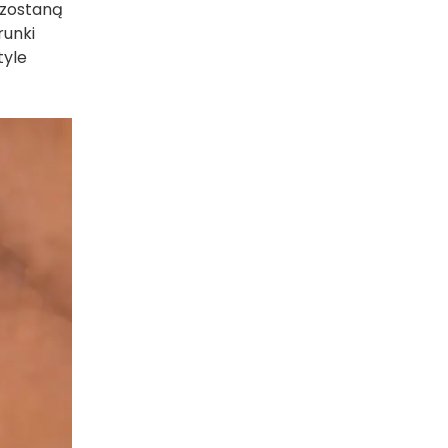
 zostaną
runki
tyle