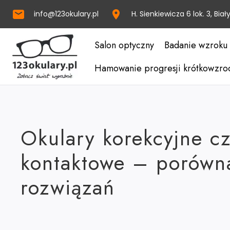
info@123okulary.pl
H. Sienkiewicza 6 lok. 3, Biał
Salon optyczny
Badanie wzroku
Hamowanie progresji krótkowzro
Okulary korekcyjne c
kontaktowe – porówn
rozwiązań