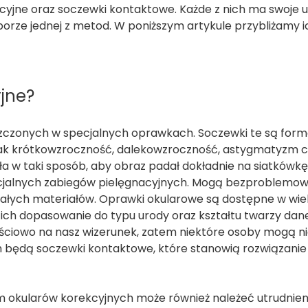
cyjne oraz soczewki kontaktowe. Każde z nich ma swoje u
orze jednej z metod. W poniższym artykule przybliżamy i
jne?
czonych w specjalnych oprawkach. Soczewki te są for
 jak krótkowzroczność, dalekowzroczność, astygmatyzm c
ła w taki sposób, aby obraz padał dokładnie na siatkówkę
ecjalnych zabiegów pielęgnacyjnych. Mogą bezproblemow
trwałych materiałów. Oprawki okularowe są dostępne w wie
a ich dopasowanie do typu urody oraz kształtu twarzy da
częściowo na nasz wizerunek, zatem niektóre osoby mogą n
będą soczewki kontaktowe, które stanowią rozwiązanie
 okularów korekcyjnych może również należeć utrudnien