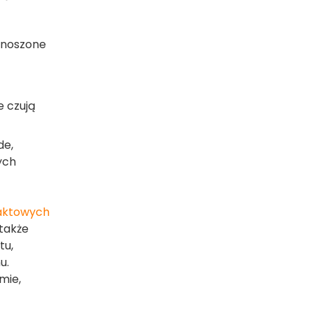
ą noszone
e czują
de,
ych
aktowych
 także
tu,
u.
mie,