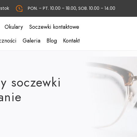
ystok
PON. – PT. 10.00 – 18.00, SOB. 10.00 – 14.00
Okulary
Soczewki kontaktowe
czności
Galeria
Blog
Kontakt
zy soczewki
anie